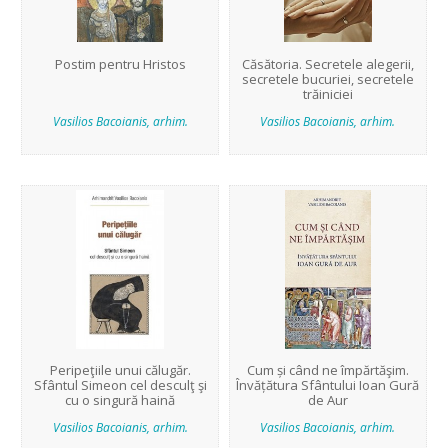
Postim pentru Hristos
Căsătoria. Secretele alegerii,
secretele bucuriei, secretele
trăiniciei
Vasilios Bacoianis, arhim.
Vasilios Bacoianis, arhim.
Peripeţiile unui călugăr.
Cum și când ne împărtăşim.
Sfântul Simeon cel desculţ şi
Învățătura Sfântului Ioan Gură
cu o singură haină
de Aur
Vasilios Bacoianis, arhim.
Vasilios Bacoianis, arhim.