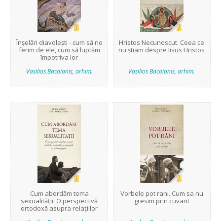
Înșelări diavolești - cum să ne
Hristos Necunoscut. Ceea ce
ferim de ele, cum să luptăm
nu știam despre Iisus Hristos
împotriva lor
Vasilios Bacoianis, arhim.
Vasilios Bacoianis, arhim.
Cum abordăm tema
Vorbele pot rani. Cum sa nu
sexualității. O perspectivă
gresim prin cuvant
ortodoxă asupra relaţiilor
conjugale,...