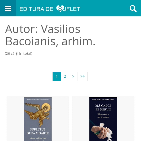
Autor: Vasilios
Bacoianis, arhim.
(26 cărți în total)
1
2
>
>>